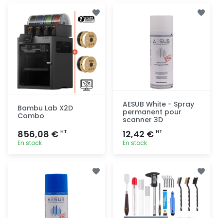
Ajout
Ajout
rapide
rapide
AESUB White - Spray
Bambu Lab X2D
permanent pour
Combo
scanner 3D
856,08 €
12,42 €
HT
HT
En stock
En stock
Ajout
Ajout
rapide
rapide