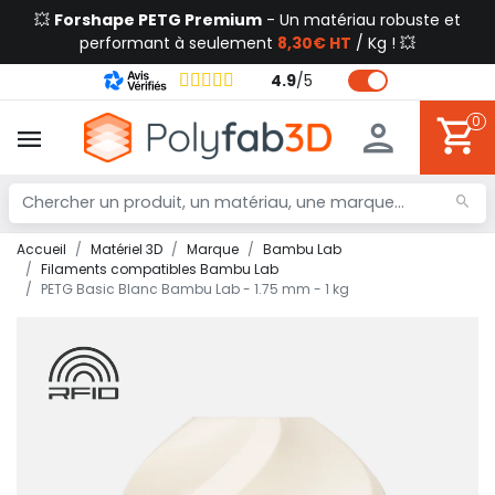
💥
Forshape PETG Premium
- Un matériau robuste et
performant à seulement
8,30€ HT
/ Kg ! 💥
4.9
/
5
0
Accueil
Matériel 3D
Marque
Bambu Lab
Filaments compatibles Bambu Lab
PETG Basic Blanc Bambu Lab - 1.75 mm - 1 kg