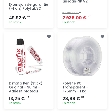
Einscan-SP V2
Extension de garantie
(+1 an) Polyfab3D
3 580,00 €
HT
49,92 €
2 935,00 €
HT
HT
En stock
En stock
Ajout
Ajout
rapide
rapide
Dimafix Pen (Stick)
PolyLite PC
Original - 90 ml -
Transparent -
Adhésif plateau
1.75mm - 1 kg
13,25 €
28,88 €
HT
HT
En stock
En stock