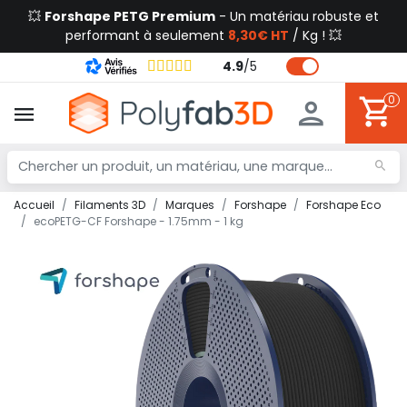
💥
Forshape PETG Premium
- Un matériau robuste et
performant à seulement
8,30€ HT
/ Kg ! 💥
4.9
/
5
0
Accueil
Filaments 3D
Marques
Forshape
Forshape Eco
ecoPETG-CF Forshape - 1.75mm - 1 kg