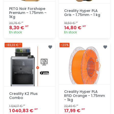
PETG Noir Forshape
Creality Hyper PLA
Premium – 1.75mm –
Gris - 1.75mm - 1 kg
1Kg
20,75 €
18,50 €
HT
HT
8,30 €
14,80 €
HT
HT
En stock
En stock
Ajout
Ajout
-83,33 €
-20%
HT
rapide
rapide
Creality Hyper PLA
Creality K2 Plus
RFID Orange - 1.75mm
Combo
- 1kg
1 124,17 €
22,49 €
HT
HT
1 040,83 €
17,99 €
HT
HT