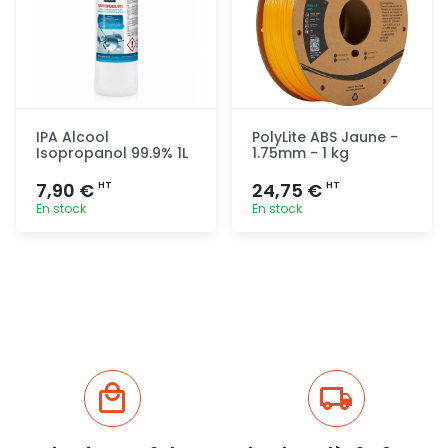
IPA Alcool
PolyLite ABS Jaune -
Isopropanol 99.9% 1L
1.75mm - 1 kg
7,90 €
24,75 €
HT
HT
En stock
En stock
Ajout
Ajout
rapide
rapide