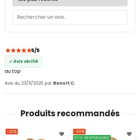
★
★
★
★
★
5/5
✓ Avis vérifié
au top
Avis du 23/11/2025 par
Benoît C.
Produits recommandés
-20%
-55%
ÉCO-RESPONSABLE