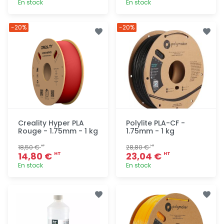
En stock
En stock
Ajout
Ajout
-20%
-20%
rapide
rapide
Creality Hyper PLA
Polylite PLA-CF -
Rouge - 1.75mm - 1 kg
1.75mm - 1 kg
18,50 €
28,80 €
HT
HT
14,80 €
23,04 €
HT
HT
En stock
En stock
Ajout
Ajout
rapide
rapide