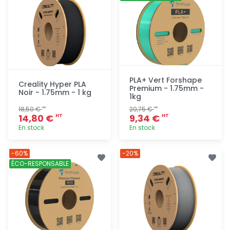
PLA+ Vert Forshape
Creality Hyper PLA
Premium - 1.75mm -
Noir - 1.75mm - 1 kg
1kg
18,50 €
20,75 €
HT
HT
14,80 €
9,34 €
HT
HT
En stock
En stock
Ajout
Ajout
-60%
-20%
rapide
rapide
ÉCO-RESPONSABLE