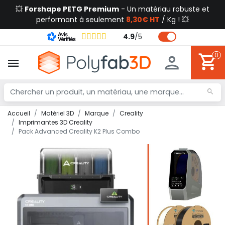
💥
Forshape PETG Premium
- Un matériau robuste et
performant à seulement
8,30€ HT
/ Kg ! 💥
4.9
/
5
0
Accueil
Matériel 3D
Marque
Creality
Imprimantes 3D Creality
Pack Advanced Creality K2 Plus Combo