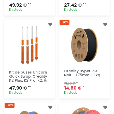
49,92 €
27,42 €
HT
HT
En stock
En stock
Ajout
Ajout
-20%
rapide
rapide
Creality Hyper PLA
Kit de buses Unicorn
Noir - 1.75mm - 1 kg
Quick Swap, Creality
K2 Plus, K2 Pro, K2, Hi
18,50 €
HT
47,90 €
14,80 €
HT
HT
En stock
En stock
Ajout
Ajout
-20%
rapide
rapide