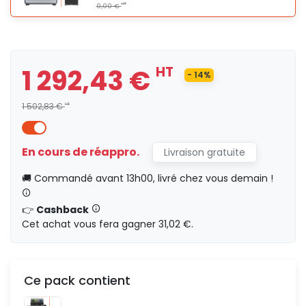
1 040,83 €
HT
1 292,43 €
HT
8
- 14%
HT
0,00 €
1 502,83 €
HT
En cours de réappro.
Livraison gratuite
1 208,30 €
HT
13
🚚 Commandé avant 13h00, livré chez vous demain !
HT
0,00 €
👉
Cashback
Cet achat vous fera gagner 31,02 €.
1 292,43 €
HT
Ce pack contient
210