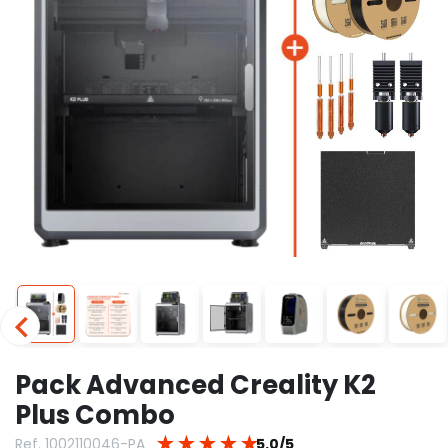
Pack Advanced Creality K2
Plus Combo
★
★
★
★
★
Ref. 1002110046-PA
5.0/5