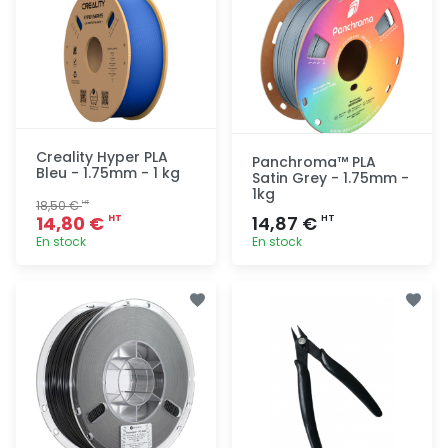
Creality Hyper PLA
Panchroma™ PLA
Bleu - 1.75mm - 1 kg
Satin Grey - 1.75mm -
1kg
18,50 €
HT
14,80 €
14,87 €
HT
HT
En stock
En stock
Ajout
Ajout
rapide
rapide