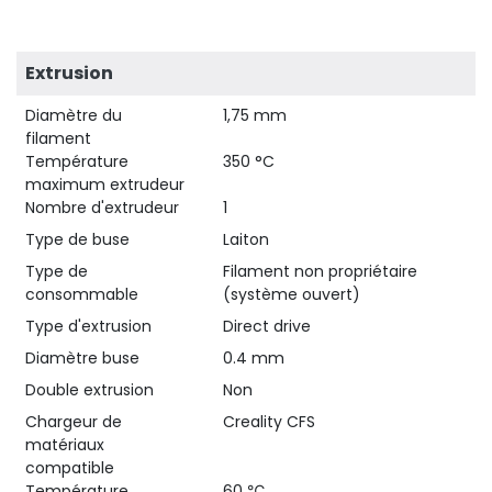
Extrusion
Diamètre du
1,75 mm
25,90 €
H
filament
Température
350 °C
maximum extrudeur
Nombre d'extrudeur
1
Type de buse
Laiton
Type de
Filament non propriétaire
consommable
(système ouvert)
Type d'extrusion
Direct drive
Diamètre buse
0.4 mm
Double extrusion
Non
Chargeur de
Creality CFS
matériaux
compatible
Température
60 ℃