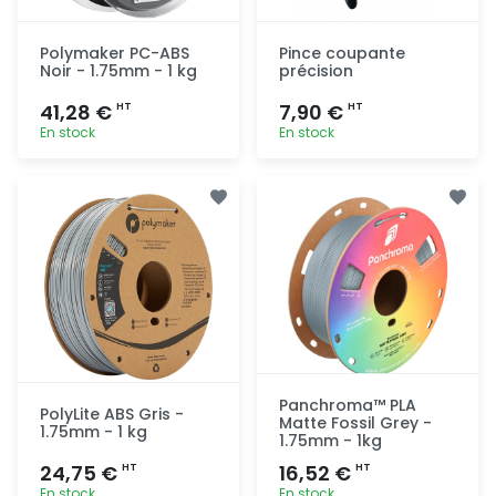
Polymaker PC-ABS
Pince coupante
Noir - 1.75mm - 1 kg
précision
41,28 €
7,90 €
HT
HT
En stock
En stock
Ajout
Ajout
rapide
rapide
Panchroma™ PLA
PolyLite ABS Gris -
Matte Fossil Grey -
1.75mm - 1 kg
1.75mm - 1kg
24,75 €
16,52 €
HT
HT
En stock
En stock