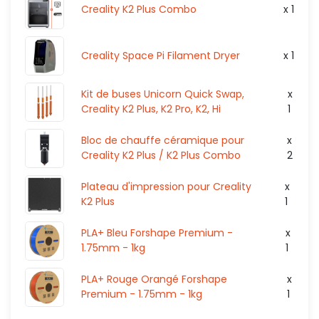
HT
0,00 €
Creality K2 Plus Combo
x 1
Creality Space Pi Filament Dryer
x 1
Kit de buses Unicorn Quick Swap,
x
Creality K2 Plus, K2 Pro, K2, Hi
1
Bloc de chauffe céramique pour
x
Creality K2 Plus / K2 Plus Combo
2
Plateau d'impression pour Creality
x
K2 Plus
1
PLA+ Bleu Forshape Premium -
x
1.75mm - 1kg
1
PLA+ Rouge Orangé Forshape
x
Premium - 1.75mm - 1kg
1