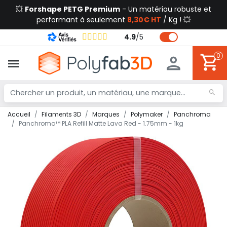
💥
Forshape PETG Premium
- Un matériau robuste et
performant à seulement
8,30€ HT
/ Kg ! 💥
4.9
/
5
0
Accueil
Filaments 3D
Marques
Polymaker
Panchroma
Panchroma™ PLA Refill Matte Lava Red - 1.75mm - 1kg