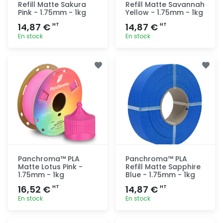
Refill Matte Sakura
Refill Matte Savannah
Pink - 1.75mm - 1kg
Yellow - 1.75mm - 1kg
14,87 €
14,87 €
HT
HT
En stock
En stock
Ajout
Ajout
rapide
rapide
Panchroma™ PLA
Panchroma™ PLA
Matte Lotus Pink -
Refill Matte Sapphire
1.75mm - 1kg
Blue - 1.75mm - 1kg
16,52 €
14,87 €
HT
HT
En stock
En stock
Ajout
Ajout