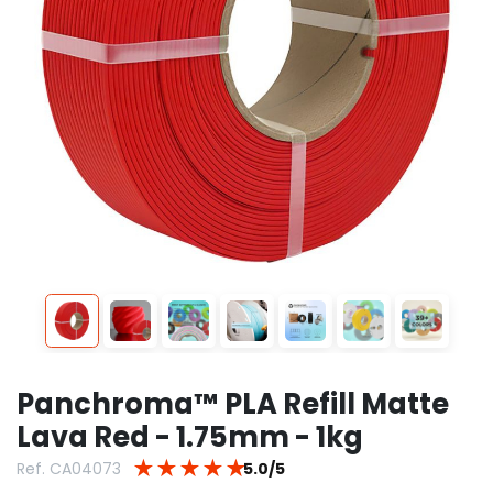
Panchroma™ PLA Refill Matte
Lava Red - 1.75mm - 1kg
★
★
★
★
★
Ref. CA04073
5.0/5