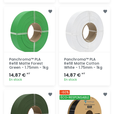
Ajout
Ajout
rapide
rapide
Panchroma™ PLA
Panchroma™ PLA
Refill Matte Forest
Refill Matte Cotton
Green - 1.75mm - 1kg
White - 1.75mm - 1kg
14,87 €
14,87 €
HT
HT
En stock
En stock
Ajout
Ajout
-60%
rapide
rapide
ÉCO-RESPONSABLE