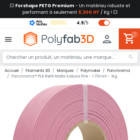
💥
Forshape PETG Premium
- Un matériau robuste et
performant à seulement
8,30€ HT
/ Kg ! 💥
4.9
/
5
0
Accueil
Filaments 3D
Marques
Polymaker
Panchroma
Panchroma™ PLA Refill Matte Sakura Pink - 1.75mm - 1kg