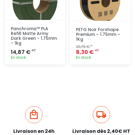
Panchroma™ PLA
PETG Noir Forshape
Refill Matte Army
Premium – 1.75mm –
Dark Green - 1.75mm
1Kg
- 1kg
20,75 €
HT
14,87 €
8,30 €
HT
HT
En stock
En stock
Ajout
Ajout
rapide
rapide
Livraison en 24h
Livraison dès 2,40€ HT