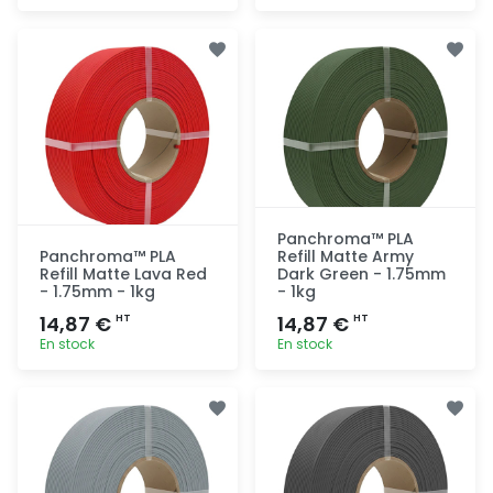
Ajout
Ajout
rapide
rapide
Panchroma™ PLA
Panchroma™ PLA
Refill Matte Army
Refill Matte Lava Red
Dark Green - 1.75mm
- 1.75mm - 1kg
- 1kg
14,87 €
14,87 €
HT
HT
En stock
En stock
Ajout
Ajout
rapide
rapide