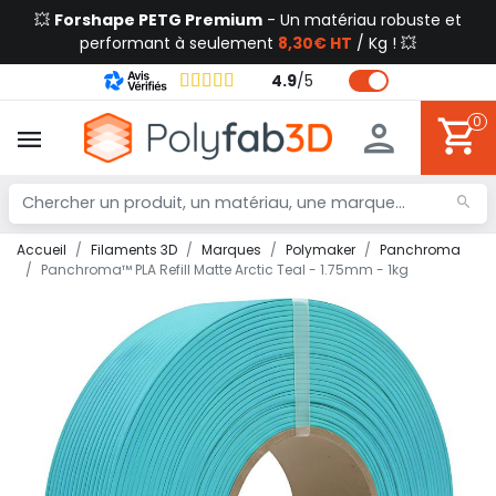
💥
Forshape PETG Premium
- Un matériau robuste et
performant à seulement
8,30€ HT
/ Kg ! 💥
4.9
/
5
0
Accueil
Filaments 3D
Marques
Polymaker
Panchroma
Panchroma™ PLA Refill Matte Arctic Teal - 1.75mm - 1kg