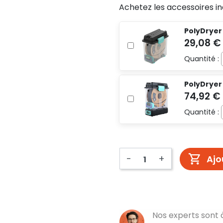
Achetez les accessoires in
PolyDryer
Quantité :
PolyDryer
Quantité :
-
+
Ajo
Nos experts sont 