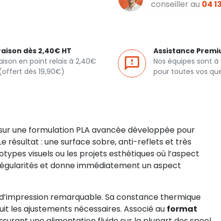
conseiller au
04 13
raison dès 2,40€ HT
Assistance Prem
raison en point relais à 2,40€
Nos équipes sont à
(offert dès 19,90€)
pour toutes vos qu
sur une formulation PLA avancée développée pour
 Le résultat : une surface sobre, anti-reflets et très
totypes visuels ou les projets esthétiques où l’aspect
 irrégularités et donne immédiatement un aspect
ité d’impression remarquable. Sa constance thermique
éduit les ajustements nécessaires. Associé au
format
assurant une alimentation fluide sur la plupart des spool