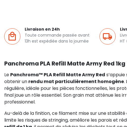
Livraison en 24h
Liv
Toute commande passée avant
Liv
13h est expédiée dans la journée
HT 
Panchroma PLA Refill Matte Army Red 1kg
Le
Panchroma™ PLA Refill Matte Army Red
s’appuie 
obtenir un
rendu mat particulièrement homogène
.
régulière, idéale pour les pièces fonctionnelles, les pro
final joue un rôle essentiel. Son grain mat atténue les
professionnel.
Au-delà de la finition, ce filament mise sur une stabil
limite les risques de stringing, améliore les parois et r
refill de 1 kg
, il permet de réduire les déchets tout en 