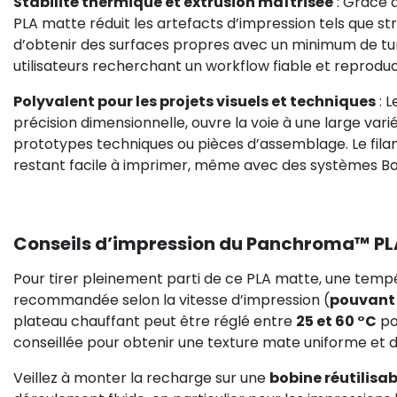
Stabilité thermique et extrusion maîtrisée
: Grâce à
PLA matte réduit les artefacts d’impression tels que str
d’obtenir des surfaces propres avec un minimum de tuning
utilisateurs recherchant un workflow fiable et reprodu
Polyvalent pour les projets visuels et techniques
: 
précision dimensionnelle, ouvre la voie à une large vari
prototypes techniques ou pièces d’assemblage. Le filam
restant facile à imprimer, même avec des systèmes B
Conseils d’impression du Panchroma™ PLA
Pour tirer pleinement parti de ce PLA matte, une tem
recommandée selon la vitesse d’impression (
pouvant
plateau chauffant peut être réglé entre
25 et 60 °C
po
conseillée pour obtenir une texture mate uniforme et d
Veillez à monter la recharge sur une
bobine réutilisa