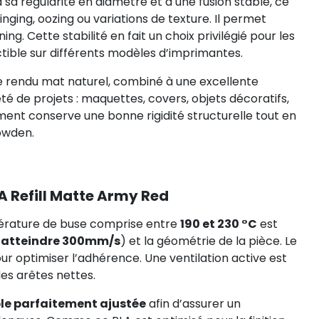
 sa régularité en diamètre et à une fusion stable, ce
inging, oozing ou variations de texture. Il permet
. Cette stabilité en fait un choix privilégié pour les
ctible sur différents modèles d’imprimantes.
Le rendu mat naturel, combiné à une excellente
été de projets : maquettes, covers, objets décoratifs,
ent conserve une bonne rigidité structurelle tout en
owden.
 Refill Matte Army Red
pérature de buse comprise entre
190 et 230 °C
est
 atteindre 300mm/s
) et la géométrie de la pièce. Le
ur optimiser l’adhérence. Une ventilation active est
es arêtes nettes.
ble parfaitement ajustée
afin d’assurer un