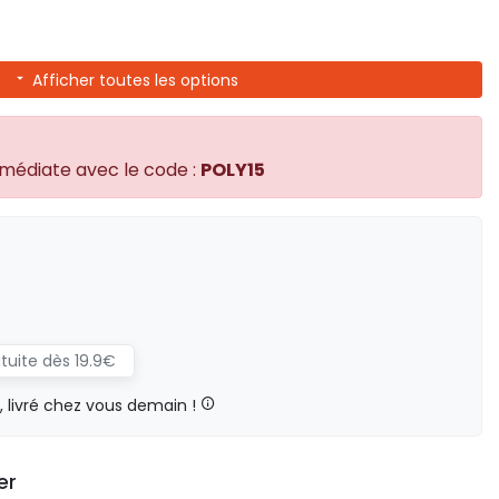
Afficher toutes les options
mmédiate avec le code :
POLY15
atuite dès 19.9€
livré chez vous demain !
er