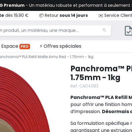
TG Premium
- Un matériau robuste et performant à seulement
te
dès 19,90 €
📦 Retour
sous 14 jours
✉️ Service Clien
Espace
⚡ Offres spéciales
PRO
anchroma™ PLA Refill Matte Army Red - 1.75mm - 1kg
Panchroma™ PLA
1.75mm - 1kg
Ref. CA04083
Panchroma™ PLA Refill 
pour offrir une finition ho
d’impression.
Désormais di
Sa formulation spécifique r
garantissant une extrusion