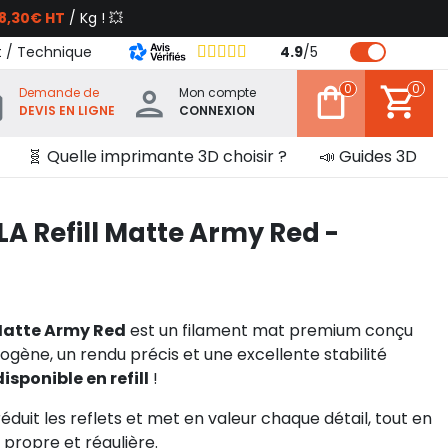
8,30€ HT
/ Kg ! 💥
t / Technique
4.9
/
5
0
0
Demande de
Mon compte
DEVIS EN LIGNE
CONNEXION
🧬 Quelle imprimante 3D choisir ?
📣 Guides 3D
 Refill Matte Army Red -
Matte Army Red
est un filament mat premium conçu
mogène, un rendu précis et une excellente stabilité
sponible en refill
!
éduit les reflets et met en valeur chaque détail, tout en
 propre et régulière.