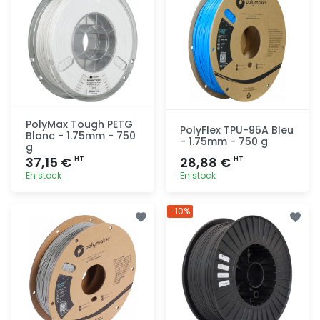
PolyMax Tough PETG
PolyFlex TPU-95A Bleu
Blanc - 1.75mm - 750
- 1.75mm - 750 g
g
37,15 €
28,88 €
HT
HT
En stock
En stock
Ajout
Ajout
-10%
rapide
rapide