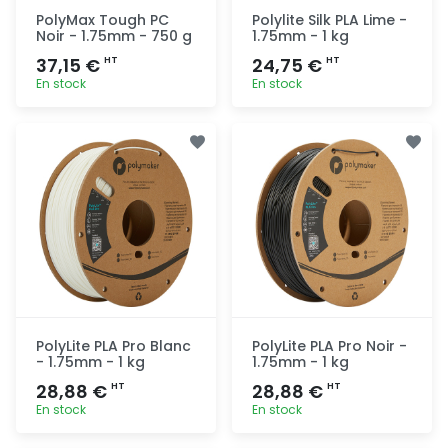
PolyMax Tough PC
Polylite Silk PLA Lime -
Noir - 1.75mm - 750 g
1.75mm - 1 kg
37,15 €
24,75 €
HT
HT
En stock
En stock
Ajout
Ajout
rapide
rapide
PolyLite PLA Pro Blanc
PolyLite PLA Pro Noir -
- 1.75mm - 1 kg
1.75mm - 1 kg
28,88 €
28,88 €
HT
HT
En stock
En stock