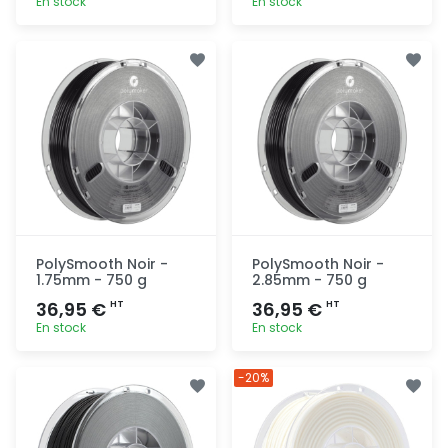
En stock
En stock
Ajout
Ajout
rapide
rapide
PolySmooth Noir -
PolySmooth Noir -
1.75mm - 750 g
2.85mm - 750 g
36,95 €
36,95 €
HT
HT
En stock
En stock
Ajout
Ajout
-20%
rapide
rapide