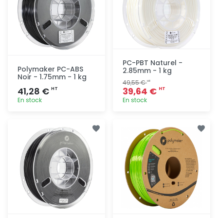
PC-PBT Naturel -
Polymaker PC-ABS
2.85mm - 1 kg
Noir - 1.75mm - 1 kg
49,55 €
HT
41,28 €
39,64 €
HT
HT
En stock
En stock
Ajout
Ajout
rapide
rapide