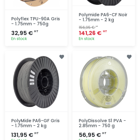
Polymide PA6-CF Noir
Polyflex TPU-90A Gris
- 1.75mm - 2 kg
- 1.75mm - 750g
156,95 €
HT
32,95 €
141,26 €
HT
HT
En stock
En stock
Ajout
Ajout
rapide
rapide
PolyMide PA6-GF Gris
PolyDissolve S1 PVA -
- 1.75mm - 2 kg
2.85mm - 750 g
131,95 €
56,95 €
HT
HT