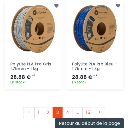
Ajout
Ajout
rapide
rapide
PolyLite PLA Pro Gris -
PolyLite PLA Pro Bleu -
1.75mm - 1 kg
1.75mm - 1 kg
28,88 €
28,88 €
HT
HT
En stock
En stock
Ajout
Ajout
rapide
rapide
Précédent
Suivant
1
2
3
4
…
15
Retour au début de la page