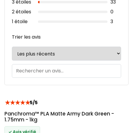
3 étoiles
33
2 étoiles
0
1 étoile
3
Trier les avis
★
★
★
★
★
5/5
Panchroma™ PLA Matte Army Dark Green -
1.75mm - 1kg
✓ Avis vérifié