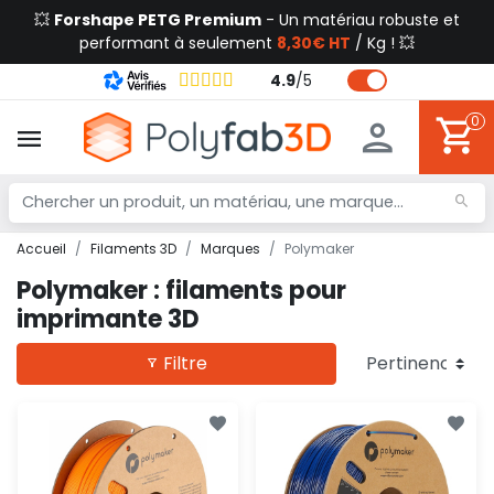
💥
Forshape PETG Premium
- Un matériau robuste et
performant à seulement
8,30€ HT
/ Kg ! 💥
4.9
/
5
0
Accueil
Filaments 3D
Marques
Polymaker
Polymaker : filaments pour
imprimante 3D
Filtre