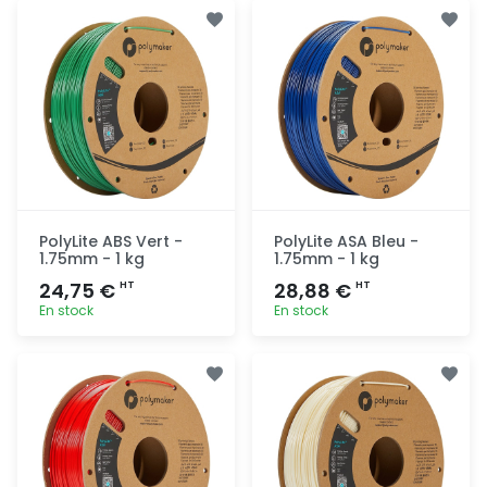
Ajout
Ajout
rapide
rapide
PolyLite ABS Vert -
PolyLite ASA Bleu -
1.75mm - 1 kg
1.75mm - 1 kg
24,75 €
28,88 €
HT
HT
En stock
En stock
Ajout
Ajout
rapide
rapide