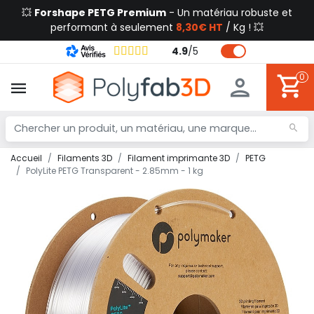
💥
Forshape PETG Premium
- Un matériau robuste et
performant à seulement
8,30€ HT
/ Kg ! 💥
4.9
/
5
0
Accueil
Filaments 3D
Filament imprimante 3D
PETG
PolyLite PETG Transparent - 2.85mm - 1 kg