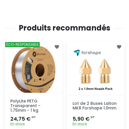
Produits recommandés
ÉCO-RESPONSABLE
PolyLite PETG
Lot de 2 Buses Laiton
Transparent -
MK8 Forshape 1.0mm
1.75mm - 1 kg
24,75 €
5,90 €
HT
HT
En stock
En stock