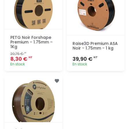
PETG Noir Forshape
Premium – 1.75mm –
Raise3D Premium ASA
1Kg
Noir - 1.75mm - 1 kg
20,75 €
HT
8,30 €
39,90 €
HT
HT
En stock
En stock
Ajout
Ajout
rapide
rapide