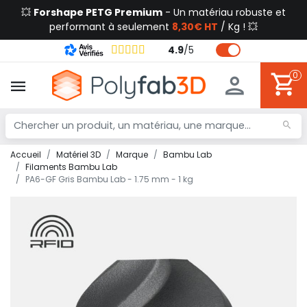
💥
Forshape PETG Premium
- Un matériau robuste et
performant à seulement
8,30€ HT
/ Kg ! 💥
4.9
/
5
0
Accueil
Matériel 3D
Marque
Bambu Lab
Filaments Bambu Lab
PA6-GF Gris Bambu Lab - 1.75 mm - 1 kg