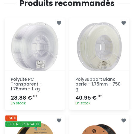
Produits recommandés
PolyLite PC
PolySupport Blanc
Transparent -
perle - 1.75mm - 750
1.75mm - 1 kg
g
28,88 €
40,95 €
HT
HT
En stock
En stock
Ajout
Ajout
-60%
rapide
rapide
ÉCO-RESPONSABLE