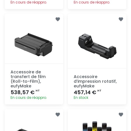
En cours de réappro.
En cours de réappro.
Ajout
Ajout
rapide
rapide
Accessoire de
transfert de film
Accessoire
(Roll-to-Film),
d’impression rotatif,
eufyMake
eufyMake
538,57 €
457,14 €
HT
HT
En cours de réappro.
En stock
Ajout
Ajout
rapide
rapide