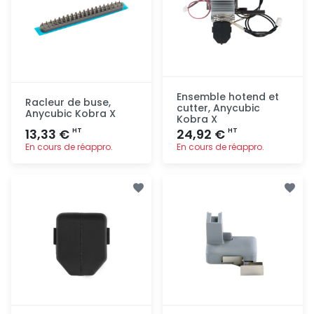
Ensemble hotend et
Racleur de buse,
cutter, Anycubic
Anycubic Kobra X
Kobra X
13,33 €
24,92 €
HT
HT
En cours de réappro.
En cours de réappro.
Ajout
Ajout
rapide
rapide