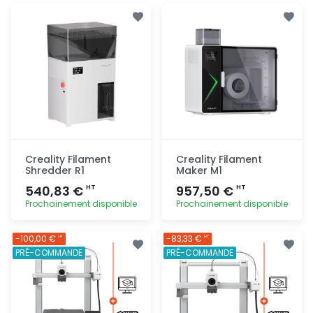
Ajout
Ajout
rapide
rapide
Creality Filament
Creality Filament
Shredder R1
Maker M1
540,83 €
957,50 €
HT
HT
Prochainement disponible
Prochainement disponible
Ajout
Ajout
-100,00 €
-83,33 €
HT
HT
rapide
rapide
PRÉ-COMMANDE
PRÉ-COMMANDE