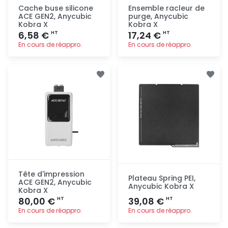
Cache buse silicone
Ensemble racleur de
ACE GEN2, Anycubic
purge, Anycubic
Kobra X
Kobra X
6,58 €
17,24 €
HT
HT
En cours de réappro.
En cours de réappro.
Ajout
Ajout
rapide
rapide
Tête d'impression
Plateau Spring PEI,
ACE GEN2, Anycubic
Anycubic Kobra X
Kobra X
80,00 €
39,08 €
HT
HT
En cours de réappro.
En cours de réappro.