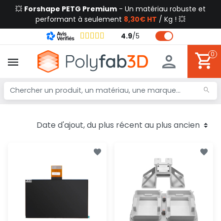
💥
Forshape PETG Premium
- Un matériau robuste et
performant à seulement
8,30€ HT
/ Kg ! 💥
4.9
/
5
0