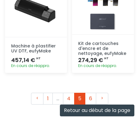
Kit de cartouches
Machine à plastifier
d'encre et de
UV DTF, eufyMake
nettoyage, eufyMake
457,14 €
274,29 €
HT
HT
En cours de réappro.
En cours de réappro.
Ajout
Ajout
rapide
rapide
Précédent
Suivant
1
…
4
5
6
Retour au début de la page