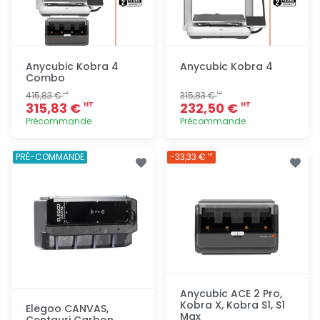
Anycubic Kobra 4
Anycubic Kobra 4
Combo
415,83 €
315,83 €
HT
HT
315,83 €
232,50 €
HT
HT
Précommande
Précommande
Ajout
Ajout
PRÉ-COMMANDE
-33,33 €
HT
rapide
rapide
Anycubic ACE 2 Pro,
Kobra X, Kobra S1, S1
Elegoo CANVAS,
Max
Centauri Carbon