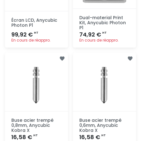
Dual-material Print
Écran LCD, Anycubic
Kit, Anycubic Photon
Photon P1
P1
99,92 €
74,92 €
HT
HT
En cours de réappro.
En cours de réappro.
Ajout
Ajout
rapide
rapide
Buse acier trempé
Buse acier trempé
0,8mm, Anycubic
0,6mm, Anycubic
Kobra X
Kobra X
16,58 €
16,58 €
HT
HT