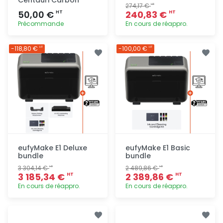
274,17 €
HT
50,00 €
240,83 €
HT
HT
Précommande
En cours de réappro.
Ajout
Ajout
-118,80 €
-100,00 €
HT
HT
rapide
rapide
eufyMake E1 Deluxe
eufyMake E1 Basic
bundle
bundle
3 304,14 €
2 489,86 €
HT
HT
3 185,34 €
2 389,86 €
HT
HT
En cours de réappro.
En cours de réappro.
Ajout
Ajout
rapide
rapide