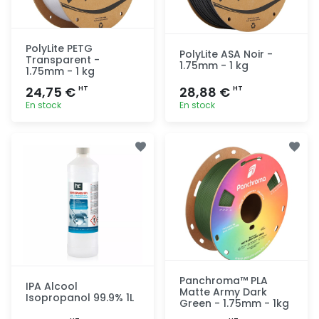
PolyLite PETG
PolyLite ASA Noir -
Transparent -
1.75mm - 1 kg
1.75mm - 1 kg
24,75 €
28,88 €
HT
HT
En stock
En stock
Ajout
Ajout
rapide
rapide
Panchroma™ PLA
IPA Alcool
Matte Army Dark
Isopropanol 99.9% 1L
Green - 1.75mm - 1kg