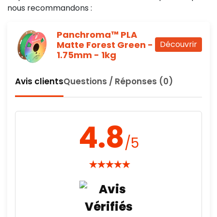
nous recommandons :
Panchroma™ PLA
Matte Forest Green -
Découvrir
1.75mm - 1kg
Avis clients
Questions / Réponses (0)
4.8
/5
★
★
★
★
★