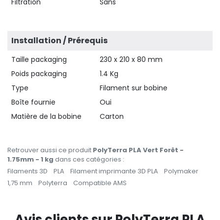
Filtration
Sans
Installation / Prérequis
Taille packaging
230 x 210 x 80 mm
Poids packaging
1.4 Kg
Type
Filament sur bobine
Boîte fournie
Oui
Matière de la bobine
Carton
Retrouver aussi ce produit
PolyTerra PLA Vert Forêt -
1.75mm - 1 kg
dans ces catégories :
Filaments 3D
PLA
Filament imprimante 3D PLA
Polymaker
1,75 mm
Polyterra
Compatible AMS
Avis clients sur PolyTerra PLA