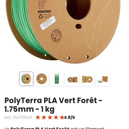
PolyTerra PLA Vert Forêt -
1.75mm - 1 kg
★
★
★
★
★
Ref. PM70846
4.8/5