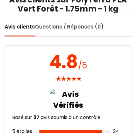
Vert Forêt - 1.75mm - 1 kg
Avis clients
Questions / Réponses (0)
4.8
/5
★
★
★
★
★
Basé sur
27
avis soumis à un contrôle
5 étoiles
24