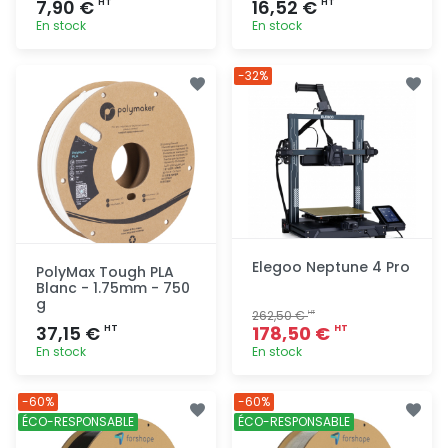
7,90 €
16,52 €
HT
HT
En stock
En stock
Ajout
Ajout
-32%
rapide
rapide
Elegoo Neptune 4 Pro
PolyMax Tough PLA
Blanc - 1.75mm - 750
g
262,50 €
HT
37,15 €
178,50 €
HT
HT
En stock
En stock
Ajout
Ajout
-60%
-60%
rapide
rapide
ÉCO-RESPONSABLE
ÉCO-RESPONSABLE