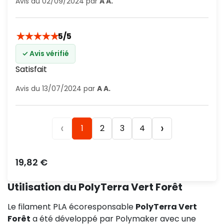
Avis du 02/09/2024 par
A A.
★
★
★
★
★
5/5
✓ Avis vérifié
Satisfait
Avis du 13/07/2024 par
A A.
‹
›
1
2
3
4
Prix
19,82 €
Utilisation du PolyTerra Vert Forêt
Le filament PLA écoresponsable
PolyTerra Vert
Forêt
a été développé par Polymaker avec une