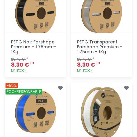
PETG Noir Forshape
PETG Transparent
Premium – 1.75mm –
Forshape Premium –
1Kg
1.75mm – 1Kg
20,75 €
20,75 €
HT
HT
8,30 €
8,30 €
HT
HT
En stock
En stock
Ajout
Ajout
-55%
rapide
rapide
ÉCO-RESPONSABLE