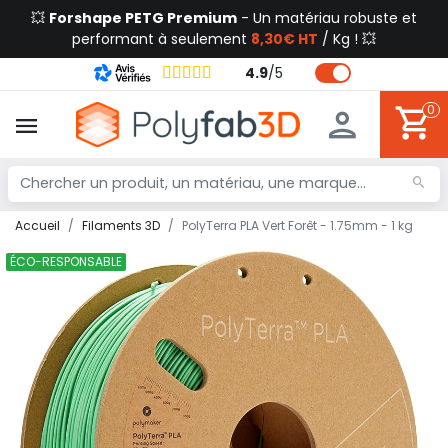
💥
Forshape PETG Premium
- Un matériau robuste et
performant à seulement
8,30€ HT
/ Kg ! 💥
4.9
/
5
0
Accueil
Filaments 3D
PolyTerra PLA Vert Forêt - 1.75mm - 1 kg
ÉCO-RESPONSABLE