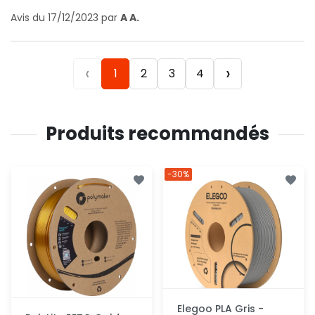
Avis du 17/12/2023 par
A A.
‹
›
1
2
3
4
Produits recommandés
-30%
Elegoo PLA Gris -