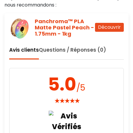
nous recommandons :
Panchroma™ PLA
Matte Pastel Peach -
Découvrir
1.75mm - 1kg
Avis clients
Questions / Réponses (0)
5.0
/5
★
★
★
★
★