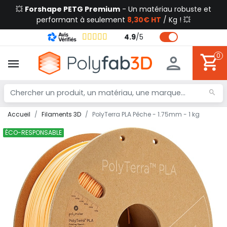
💥
Forshape PETG Premium
- Un matériau robuste et
performant à seulement
8,30€ HT
/ Kg ! 💥
4.9
/
5
0
Accueil
Filaments 3D
PolyTerra PLA Pêche - 1.75mm - 1 kg
ÉCO-RESPONSABLE