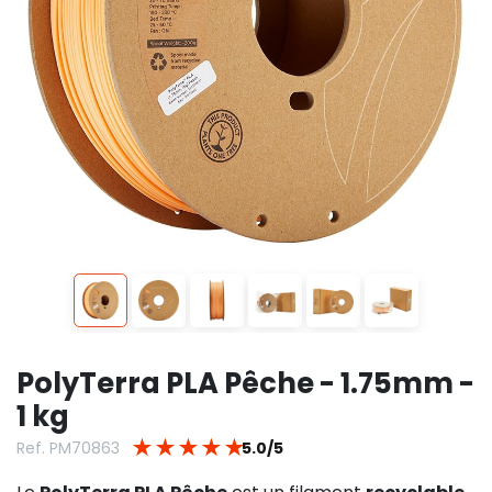
PolyTerra PLA Pêche - 1.75mm -
1 kg
★
★
★
★
★
Ref. PM70863
5.0/5