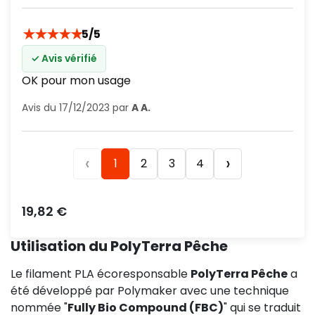
★
★
★
★
★
5/5
✓ Avis vérifié
OK pour mon usage
Avis du 17/12/2023 par
A A.
‹
›
1
2
3
4
Prix
19,82 €
Utilisation du PolyTerra Pêche
Le filament PLA écoresponsable
PolyTerra Pêche
a
été développé par Polymaker avec une technique
nommée "
Fully Bio Compound (FBC)
" qui se traduit