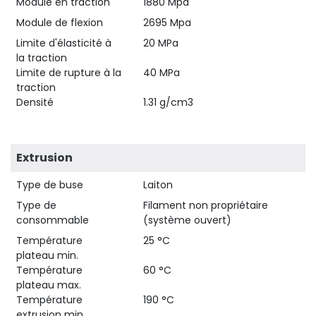
Module en traction
1880 Mpa
Module de flexion
2695 Mpa
Limite d'élasticité à
20 MPa
la traction
Limite de rupture à la
40 MPa
traction
Densité
1.31 g/cm3
Extrusion
Type de buse
Laiton
Type de
Filament non propriétaire
consommable
(système ouvert)
Température
25 °C
plateau min.
Température
60 °C
plateau max.
Température
190 °C
extrusion min.