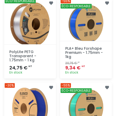
ÉCO-RESPONSABLE
-55%
rapide
rapide
ÉCO-RESPONSABLE
PLA+ Bleu Forshape
PolyLite PETG
Premium - 1.75mm -
Transparent -
1kg
1.75mm - 1 kg
20,75 €
HT
24,75 €
9,34 €
HT
HT
En stock
En stock
Ajout
Ajout
-30%
-55%
rapide
rapide
ÉCO-RESPONSABLE