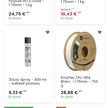
PolyLite PETG Gold -
1.75mm - 1 kg
1.75mm - 1 kg
14,90 €
HT
24,75 €
10,43 €
HT
HT
En stock
En stock
Ajout
Ajout
rapide
rapide
PolyFlex TPU-95A
3DLac Spray - 400 ml
Blanc - 1.75mm - 750
- Adhésif plateau
g
9,33 €
28,88 €
HT
HT
En stock
En stock
Ajout
Ajout