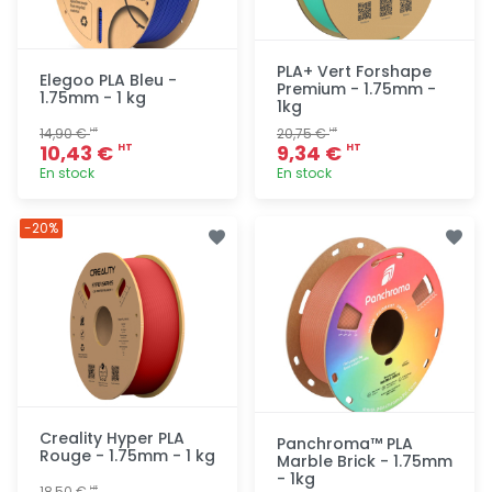
PLA+ Vert Forshape
Elegoo PLA Bleu -
Premium - 1.75mm -
1.75mm - 1 kg
1kg
14,90 €
20,75 €
HT
HT
10,43 €
9,34 €
HT
HT
En stock
En stock
Ajout
Ajout
-20%
rapide
rapide
Creality Hyper PLA
Panchroma™ PLA
Rouge - 1.75mm - 1 kg
Marble Brick - 1.75mm
- 1kg
18,50 €
HT