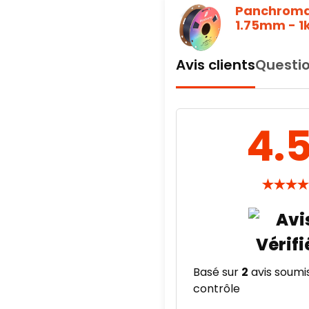
Panchroma™
1.75mm - 1
Avis clients
Questio
4.
★
★
★
★
Basé sur
2
avis soumi
contrôle