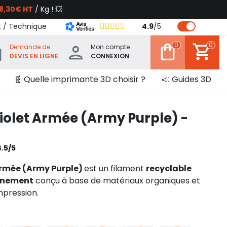
8,30€ HT
/ Kg ! 💥
t / Technique
4.9
/
5
0
0
Demande de
Mon compte
DEVIS EN LIGNE
CONNEXION
🧬 Quelle imprimante 3D choisir ?
📣 Guides 3D
iolet Armée (Army Purple) -
4.5/5
Armée (Army Purple)
est un filament
recyclable
onnement
conçu à base de matériaux organiques et
mpression.