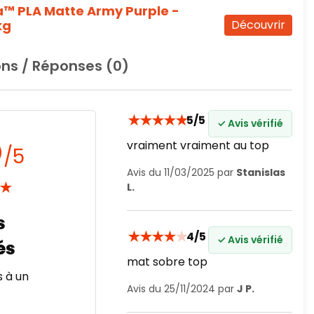
 PLA Matte Army Purple -
kg
Découvrir
ns / Réponses (0)
★
★
★
★
★
5/5
✓ Avis vérifié
5
vraiment vraiment au top
/5
Avis du 11/03/2025 par
Stanislas
★
L.
★
★
★
★
★
4/5
✓ Avis vérifié
mat sobre top
s à un
Avis du 25/11/2024 par
J P.