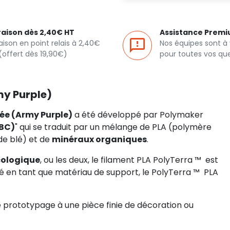
raison dès 2,40€ HT
Assistance Prem
raison en point relais à 2,40€
Nos équipes sont à
(offert dès 19,90€)
pour toutes vos qu
my Purple)
ée (Army Purple)
a été développé par Polymaker
FBC)
" qui se traduit par un mélange de PLA (polymère
de blé) et de
minéraux organiques
.
cologique
, ou les deux, le filament PLA PolyTerra ™ ️ est
isé en tant que matériau de support, le PolyTerra ™ ️ PLA
le prototypage à une pièce finie de décoration ou