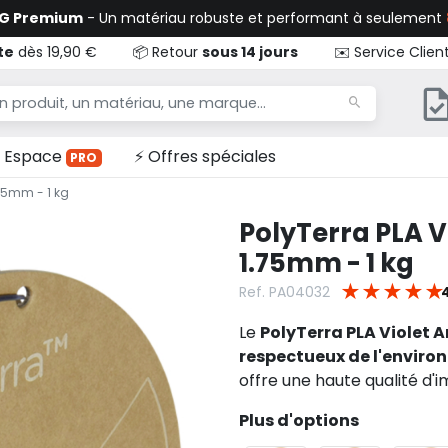
TG Premium
- Un matériau robuste et performant à seulement
te
dès 19,90 €
📦 Retour
sous 14 jours
✉️ Service Clien
Espace
⚡ Offres spéciales
PRO
.75mm - 1 kg
PolyTerra PLA V
1.75mm - 1 kg
★
★
★
★
★
Ref. PA04032
Le
PolyTerra PLA Violet 
respectueux de l'envir
offre une haute qualité d'i
Plus d'options