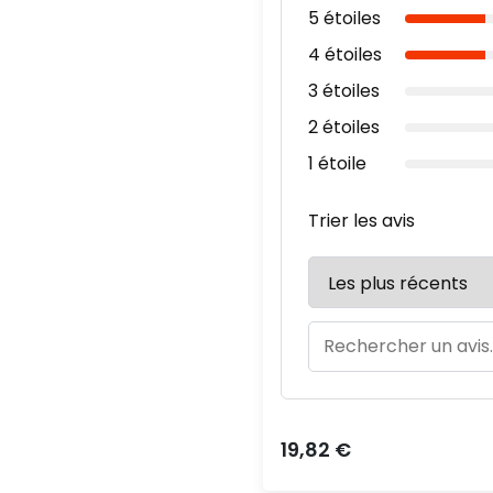
5 étoiles
4 étoiles
3 étoiles
2 étoiles
1 étoile
Trier les avis
Prix
19,82 €