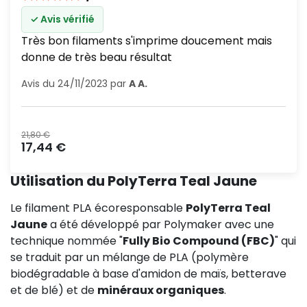
✓ Avis vérifié
Très bon filaments s'imprime doucement mais
donne de très beau résultat
Avis du 24/11/2023 par
A A.
Prix normal
21,80 €
Prix
17,44 €
Utilisation du PolyTerra Teal Jaune
Le filament PLA écoresponsable
PolyTerra Teal
Jaune
a été développé par Polymaker avec une
technique nommée "
Fully Bio Compound (FBC)
" qui
se traduit par un mélange de PLA (polymère
biodégradable à base d'amidon de maïs, betterave
et de blé) et de
minéraux organiques
.