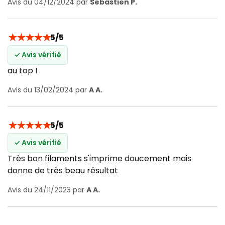
Avis du 04/12/2024 par
Sebastien P.
★
★
★
★
★
5/5
✓ Avis vérifié
au top !
Avis du 13/02/2024 par
A A.
★
★
★
★
★
5/5
✓ Avis vérifié
Très bon filaments s'imprime doucement mais
donne de très beau résultat
Avis du 24/11/2023 par
A A.