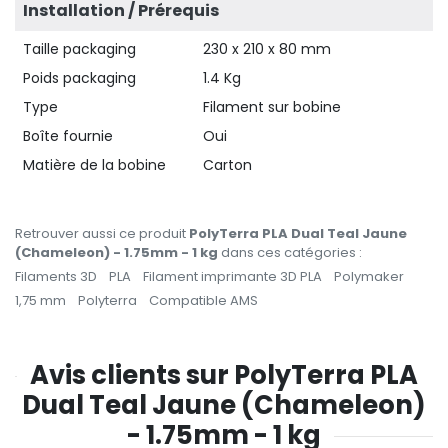
Installation / Prérequis
Taille packaging
230 x 210 x 80 mm
Poids packaging
1.4 Kg
Type
Filament sur bobine
Boîte fournie
Oui
Matière de la bobine
Carton
Retrouver aussi ce produit
PolyTerra PLA Dual Teal Jaune
(Chameleon) - 1.75mm - 1 kg
dans ces catégories :
Filaments 3D
PLA
Filament imprimante 3D PLA
Polymaker
1,75 mm
Polyterra
Compatible AMS
Avis clients sur PolyTerra PLA
Dual Teal Jaune (Chameleon)
- 1.75mm - 1 kg