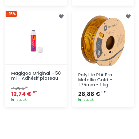
Ajout
Ajout
-15%
rapide
rapide
Magigoo Original - 50
PolyLite PLA Pro
ml - Adhésif plateau
Metallic Gold -
1.75mm - 1 kg
14,99 €
HT
12,74 €
28,88 €
HT
HT
En stock
En stock
Ajout
Ajout
rapide
rapide