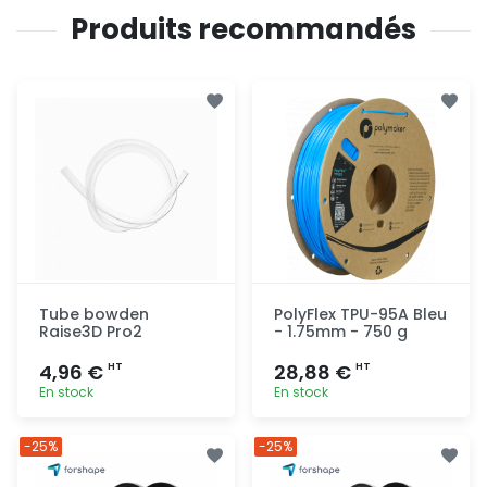
Produits recommandés
Tube bowden
PolyFlex TPU-95A Bleu
Raise3D Pro2
- 1.75mm - 750 g
4,96 €
28,88 €
HT
HT
En stock
En stock
Ajout
Ajout
-25%
-25%
rapide
rapide