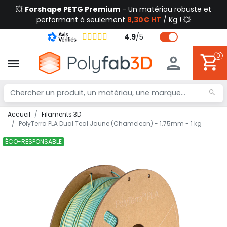
💥
Forshape PETG Premium
- Un matériau robuste et
performant à seulement
8,30€ HT
/ Kg ! 💥
4.9
/
5
0
Accueil
Filaments 3D
PolyTerra PLA Dual Teal Jaune (Chameleon) - 1.75mm - 1 kg
ÉCO-RESPONSABLE