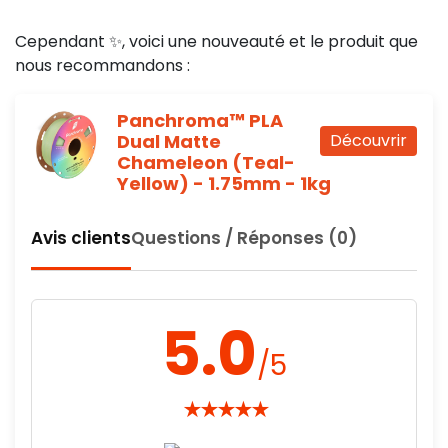
Cependant ✨, voici une nouveauté et le produit que
nous recommandons :
Panchroma™ PLA
Dual Matte
Découvrir
Chameleon (Teal-
Yellow) - 1.75mm - 1kg
Avis clients
Questions / Réponses (0)
5.0
/5
★
★
★
★
★