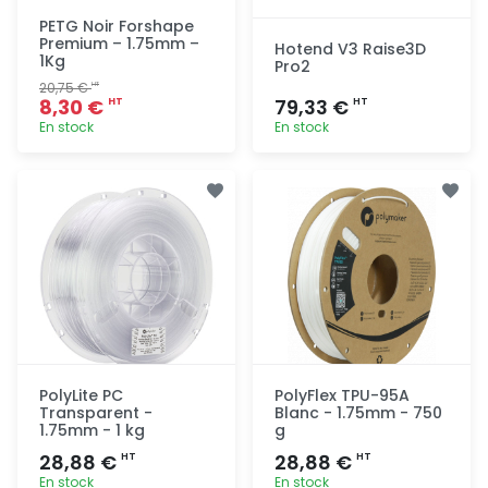
PETG Noir Forshape
Premium – 1.75mm –
Hotend V3 Raise3D
1Kg
Pro2
20,75 €
HT
8,30 €
79,33 €
HT
HT
En stock
En stock
Ajout
Ajout
rapide
rapide
PolyLite PC
PolyFlex TPU-95A
Transparent -
Blanc - 1.75mm - 750
1.75mm - 1 kg
g
28,88 €
28,88 €
HT
HT
En stock
En stock