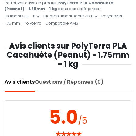
Retrouver aussi ce produit
PolyTerra PLA Cacahuète
(Peanut) - 1.75mm - 1 kg
dans ces catégories :
Filaments 3D
PLA
Filament imprimante 3D PLA
Polymaker
1,75 mm
Polyterra
Compatible AMS
Avis clients sur PolyTerra PLA
Cacahuète (Peanut) - 1.75mm
- 1 kg
Avis clients
Questions / Réponses (0)
5.0
/5
★
★
★
★
★