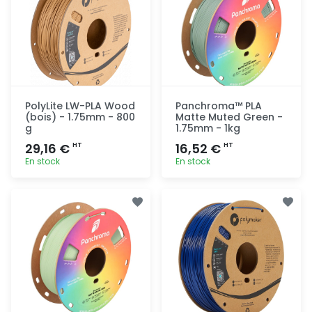
PolyLite LW-PLA Wood
Panchroma™ PLA
(bois) - 1.75mm - 800
Matte Muted Green -
g
1.75mm - 1kg
29,16 €
16,52 €
HT
HT
En stock
En stock
Ajout
Ajout
rapide
rapide