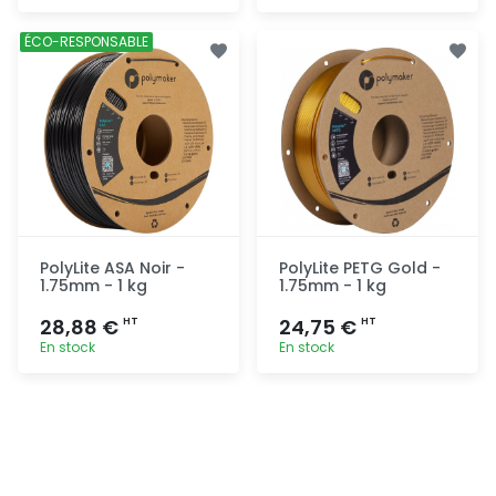
Ajout
Ajout
ÉCO-RESPONSABLE
rapide
rapide
PolyLite ASA Noir -
PolyLite PETG Gold -
1.75mm - 1 kg
1.75mm - 1 kg
28,88 €
24,75 €
HT
HT
En stock
En stock
Ajout
Ajout
rapide
rapide