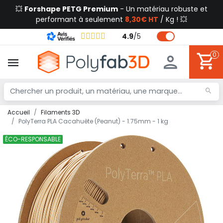
💥
Forshape PETG Premium
- Un matériau robuste et
performant à seulement
8,30€ HT
/ Kg ! 💥
4.9
/
5
0
Accueil
Filaments 3D
PolyTerra PLA Cacahuète (Peanut) - 1.75mm - 1 kg
ÉCO-RESPONSABLE