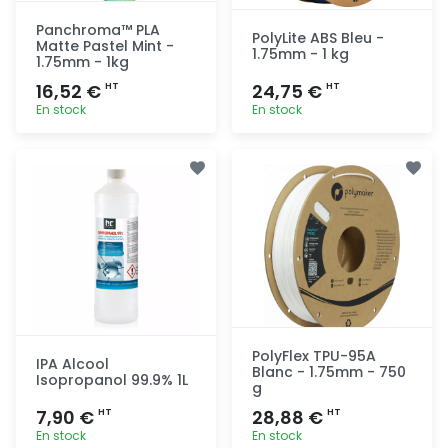
Panchroma™ PLA
PolyLite ABS Bleu -
Matte Pastel Mint -
1.75mm - 1 kg
1.75mm - 1kg
16,52 €
24,75 €
HT
HT
En stock
En stock
Ajout
Ajout
rapide
rapide
PolyFlex TPU-95A
IPA Alcool
Blanc - 1.75mm - 750
Isopropanol 99.9% 1L
g
7,90 €
28,88 €
HT
HT
En stock
En stock