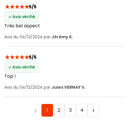
★
★
★
★
★
5/5
✓ Avis vérifié
Très bel aspect
Avis du 04/12/2024 par
Jérémy K.
★
★
★
★
★
5/5
✓ Avis vérifié
Top !
Avis du 04/12/2024 par
Jules VERNAY V.
‹
›
1
2
3
4