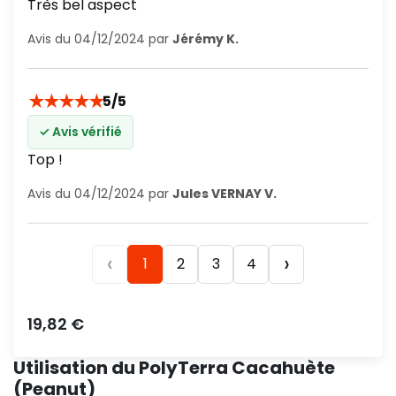
Très bel aspect
Avis du 04/12/2024 par
Jérémy K.
★
★
★
★
★
5/5
✓ Avis vérifié
Top !
Avis du 04/12/2024 par
Jules VERNAY V.
‹
›
1
2
3
4
Prix
19,82 €
Utilisation du PolyTerra Cacahuète
(Peanut)