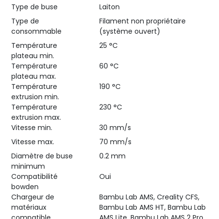
Type de buse
Laiton
Type de
Filament non propriétaire
consommable
(système ouvert)
Température
25 °C
plateau min.
Température
60 °C
plateau max.
Température
190 °C
extrusion min.
Température
230 °C
extrusion max.
Vitesse min.
30 mm/s
Vitesse max.
70 mm/s
Diamètre de buse
0.2 mm
minimum
Compatibilité
Oui
bowden
Chargeur de
Bambu Lab AMS, Creality CFS,
matériaux
Bambu Lab AMS HT, Bambu Lab
compatible
AMS Lite, Bambu Lab AMS 2 Pro