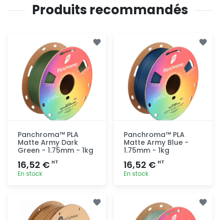
Produits recommandés
Panchroma™ PLA
Panchroma™ PLA
Matte Army Dark
Matte Army Blue -
Green - 1.75mm - 1kg
1.75mm - 1kg
16,52 €
16,52 €
HT
HT
En stock
En stock
Ajout
Ajout
rapide
rapide