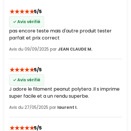
★
★
★
★
★
5/5
✓ Avis vérifié
pas encore teste mais d'autre produit tester
parfait et prix correct
Avis du 09/09/2025 par
JEAN CLAUDE M.
★
★
★
★
★
5/5
✓ Avis vérifié
J adore le filament peanut polytera .Il s imprime
super facile et a un rendu superbe.
Avis du 27/05/2025 par
laurent l.
★
★
★
★
★
5/5