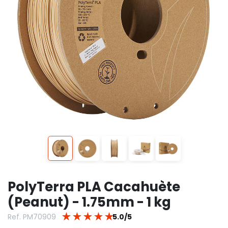
PolyTerra PLA Cacahuète
(Peanut) - 1.75mm - 1 kg
★
★
★
★
★
Ref. PM70909
5.0/5