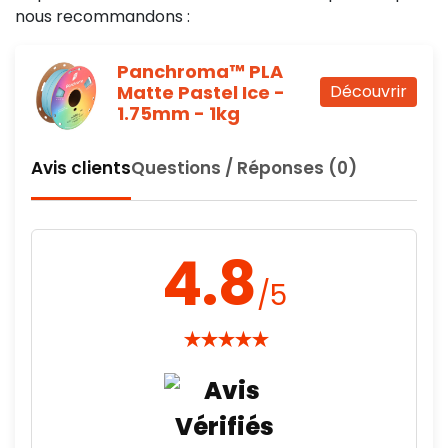
nous recommandons :
Panchroma™ PLA
Matte Pastel Ice -
Découvrir
1.75mm - 1kg
Avis clients
Questions / Réponses (0)
4.8
/5
★
★
★
★
★