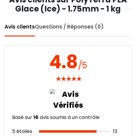
Glace (Ice) - 1.75mm - 1 kg
Avis clients
Questions / Réponses (0)
4.8
/5
★
★
★
★
★
Basé sur
16
avis soumis à un contrôle
5 étoiles
13