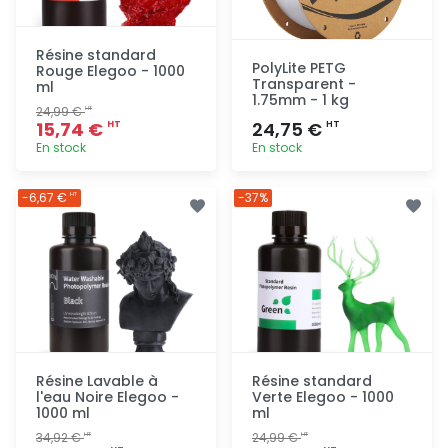
Résine standard
PolyLite PETG
Rouge Elegoo - 1000
Transparent -
ml
1.75mm - 1 kg
24,99 €
HT
15,74 €
24,75 €
HT
HT
En stock
En stock
Ajout
Ajout
-6,67 €
-37%
HT
rapide
rapide
Résine Lavable à
Résine standard
l'eau Noire Elegoo -
Verte Elegoo - 1000
1000 ml
ml
34,92 €
24,99 €
HT
HT