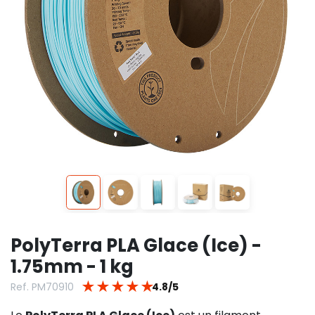
PolyTerra PLA Glace (Ice) -
1.75mm - 1 kg
★
★
★
★
★
Ref. PM70910
4.8/5