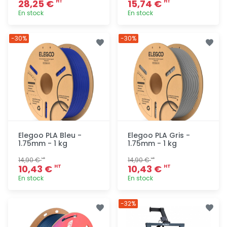
28,25 €
15,74 €
HT
HT
En stock
En stock
Ajout
Ajout
-30%
-30%
rapide
rapide
Elegoo PLA Bleu -
Elegoo PLA Gris -
1.75mm - 1 kg
1.75mm - 1 kg
14,90 €
14,90 €
HT
HT
10,43 €
10,43 €
HT
HT
En stock
En stock
Ajout
Ajout
-32%
rapide
rapide