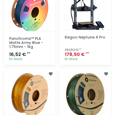
Elegoo Neptune 4 Pro
Panchroma™ PLA
Matte Army Blue -
1.75mm - 1kg
262,50 €
HT
16,52 €
178,50 €
HT
HT
En stock
En stock
Ajout
Ajout
rapide
rapide