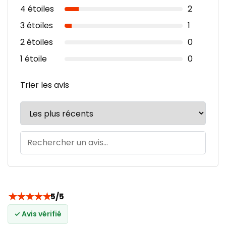
4 étoiles
2
3 étoiles
1
2 étoiles
0
1 étoile
0
Trier les avis
★
★
★
★
★
5/5
✓ Avis vérifié