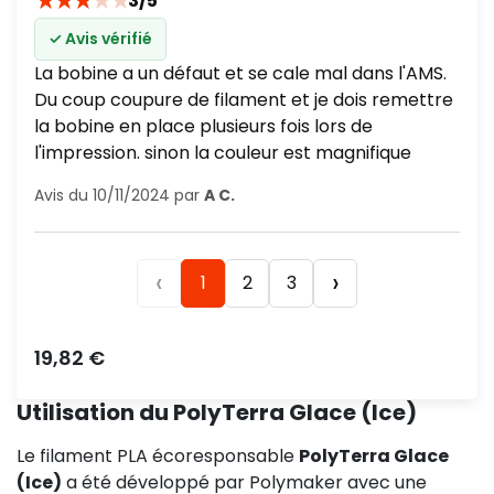
★
★
★
★
★
3/5
✓ Avis vérifié
La bobine a un défaut et se cale mal dans l'AMS.
Du coup coupure de filament et je dois remettre
la bobine en place plusieurs fois lors de
l'impression. sinon la couleur est magnifique
Avis du 10/11/2024 par
A C.
‹
›
1
2
3
Prix
19,82 €
Utilisation du PolyTerra Glace (Ice)
Le filament PLA écoresponsable
PolyTerra Glace
(Ice)
a été développé par Polymaker avec une