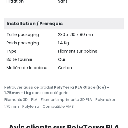
Filtration
Sans
Installation / Prérequis
Taille packaging
230 x 210 x 80 mm
Poids packaging
1.4 Kg
Type
Filament sur bobine
Boîte fournie
Oui
Matière de la bobine
Carton
Retrouver aussi ce produit
PolyTerra PLA Glace (Ice) -
1.75mm - 1 kg
dans ces catégories :
Filaments 3D
PLA
Filament imprimante 3D PLA
Polymaker
1,75 mm
Polyterra
Compatible AMS
Avis clients sur PolyTerra PLA