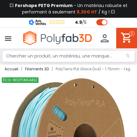
💥
Forshape PETG Premium
- Un matériau robuste et
performant à seulement
8,30€ HT
/ Kg ! 💥
4.9
/
5
0
Accueil
Filaments 3D
PolyTerra PLA Glace (Ice) - 1.75mm - 1 kg
ÉCO-RESPONSABLE