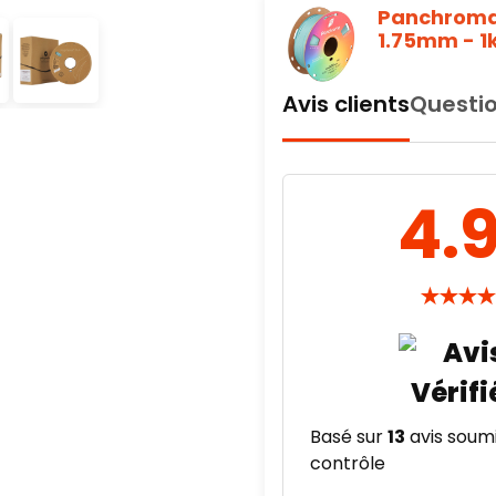
Panchroma™
1.75mm - 1
Avis clients
Questio
4.
★
★
★
★
Basé sur
13
avis soumi
contrôle