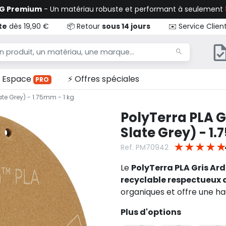
TG Premium
- Un matériau robuste et performant à seulement
te
dès 19,90 €
📦 Retour
sous 14 jours
✉️ Service Clien
Espace
⚡ Offres spéciales
PRO
ate Grey) - 1.75mm - 1 kg
PolyTerra PLA G
Slate Grey) - 1.
★
★
★
★
★
Ref. PM70942
Le
PolyTerra PLA Gris Ar
recyclable respectueux 
organiques et offre une ha
Plus d'options