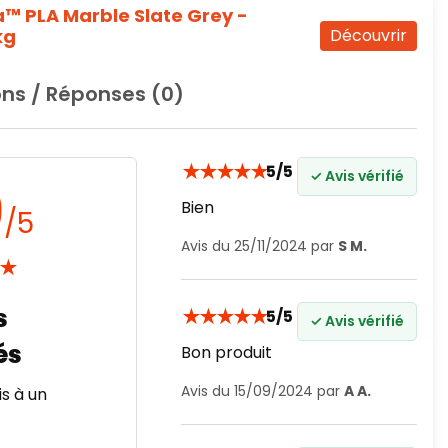
 PLA Marble Slate Grey -
kg
Découvrir
ns / Réponses (0)
★
★
★
★
★
5/5
✓ Avis vérifié
9
Bien
/5
Avis du 25/11/2024 par
S M.
★
★
★
★
★
★
5/5
✓ Avis vérifié
Bon produit
Avis du 15/09/2024 par
A A.
s à un