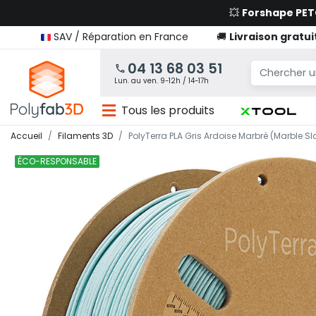
💥
Forshape PE
SAV / Réparation en France
🚚
Livraison gratui
04 13 68 03 51
Lun. au ven. 9-12h / 14-17h
Tous les produits
Accueil
Filaments 3D
PolyTerra PLA Gris Ardoise Marbré (Marble Sl
ÉCO-RESPONSABLE