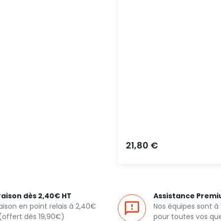
Prix
21,80 €
raison dès 2,40€ HT
Assistance Prem
raison en point relais à 2,40€
Nos équipes sont à
(offert dès 19,90€)
pour toutes vos qu