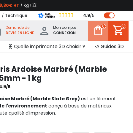
8,30€ HT
/ Kg ! 💥
t / Technique
4.9
/
5
0
0
Demande de
Mon compte
DEVIS EN LIGNE
CONNEXION
🧬 Quelle imprimante 3D choisir ?
📣 Guides 3D
ris Ardoise Marbré (Marble
75mm - 1 kg
4.9/5
doise Marbré (Marble Slate Grey)
est un filament
de l'environnement
conçu à base de matériaux
ute qualité d'impression.