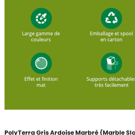
PolyTerra Gris Ardoise Marbré (Marble Slat