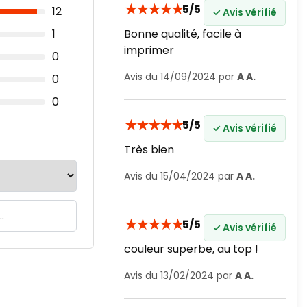
★
★
★
★
★
5/5
12
✓ Avis vérifié
1
Bonne qualité, facile à
imprimer
0
Avis du 14/09/2024 par
A A.
0
0
★
★
★
★
★
5/5
✓ Avis vérifié
Très bien
Avis du 15/04/2024 par
A A.
★
★
★
★
★
5/5
✓ Avis vérifié
couleur superbe, au top !
Avis du 13/02/2024 par
A A.